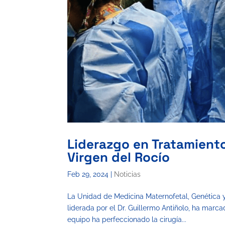
Liderazgo en Tratamiento
Virgen del Rocío
Feb 29, 2024
|
Noticias
La Unidad de Medicina Maternofetal, Genética y 
liderada por el Dr. Guillermo Antiñolo, ha marc
equipo ha perfeccionado la cirugía...